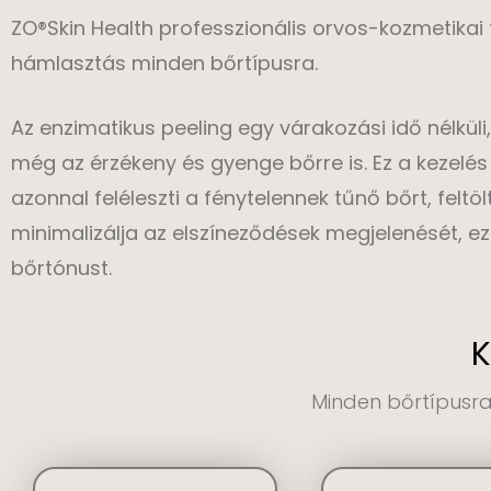
ZO®Skin Health professzionális orvos-kozmetikai
hámlasztás minden bőrtípusra.
Az enzimatikus peeling egy várakozási idő nélkül
még az érzékeny és gyenge bőrre is. Ez a kezelé
azonnal feléleszti a fénytelennek tűnő bőrt, felt
minimalizálja az elszíneződések megjelenését, ez
bőrtónust.
K
Minden bőrtípusra