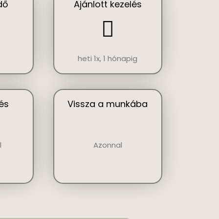
dő
Ajánlott kezelés
heti 1x, 1 hónapig
tés
Vissza a munkába
l
Azonnal