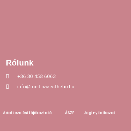
Rólunk
+36 30 458 6063
info@medinaaesthetic.hu
Adatkezelési tájékoztató
ÁSZF
Jogi nyilatkozat