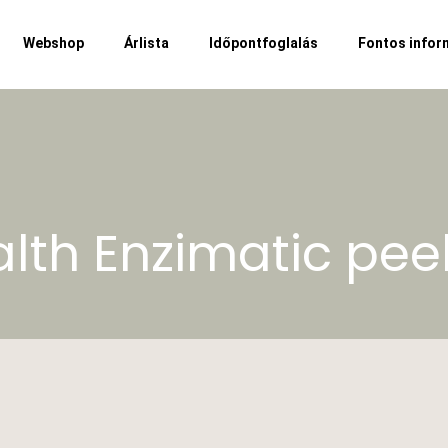
Webshop
Árlista
Időpontfoglalás
Fontos infor
lth Enzimatic pee