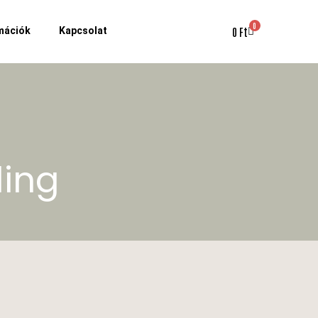
0
mációk
Kapcsolat
0
Ft
ling