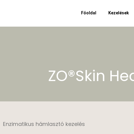
Főoldal
Kezelések
ZO®Skin Hea
Enzimatikus hámlasztó kezelés