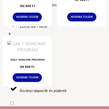
Szemkörnyéki problémák
162 000
Ft
KOSÁRBA TESZEM
KOSÁRBA TESZEM
Zsíros bőr / Akne
Kategóriák
DAILY SKINCARE PROGRAM
66 900
Ft
Arclemosók
KOSÁRBA TESZEM
Ásványi alapozók és púderek