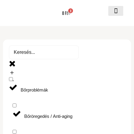
0
0
Ft
Fontos informá
Bőrproblémák
Bőröregedés / Anti-aging