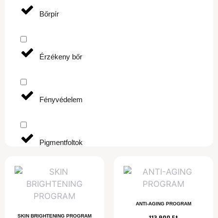
Bőrpír
Érzékeny bőr
Fényvédelem
Pigmentfoltok
Száraz bőr
ANTI-AGING PROGRAM
112 900
Ft
SKIN BRIGHTENING PROGRAM