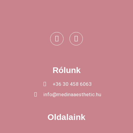
Mikrotűs kezelések
Peelingek / Maszkok
Programok
Rólunk
Radírok
+36 30 458 6063
info@medinaaesthetic.hu
Retinolok
Oldalaink
Szemkörnyék ápolók