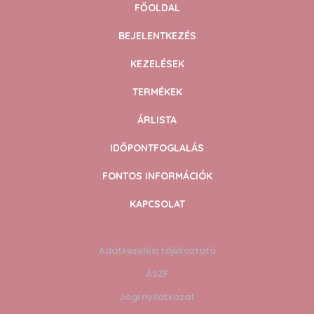
FŐOLDAL
BEJELENTKEZÉS
Testápolók
KEZELÉSEK
TERMÉKEK
ÁRLISTA
Tonikok
IDŐPONTFOGLALÁS
FONTOS INFORMÁCIÓK
Kiemelt
KAPCSOLAT
Ajándék ötletek
Adatkezelési tájékoztató
ÁSZF
Jogi nyilatkozat
Bestsellerek