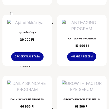
Mikrotűs kezelések
Peelingek / Maszkok
Ajándékkártya
20 000
Ft
ANTI-AGING PROGRAM
Programok
112 900
Ft
OPCIÓK VÁLASZTÁSA
KOSÁRBA TESZEM
Radírok
Retinolok
DAILY SKINCARE PROGRAM
GROWTH FACTOR EYE SERUM
66 900
Ft
62 500
Ft
Szemkörnyék ápolók