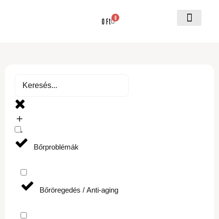
0
0
Ft
Fontos informá
Bőrproblémák
Bőröregedés / Anti-aging