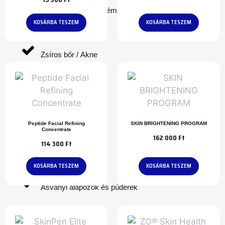
Szemkörnyéki problémák
KOSÁRBA TESZEM
KOSÁRBA TESZEM
Zsíros bőr / Akne
Kategóriák
Peptide Facial Refining
SKIN BRIGHTENING PROGRAM
Concentrate
162 000
Ft
114 300
Ft
Arclemosók
KOSÁRBA TESZEM
KOSÁRBA TESZEM
Ásványi alapozók és púderek