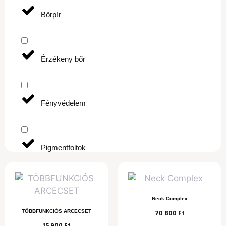
Bőrpír
Érzékeny bőr
Fényvédelem
Pigmentfoltok
Száraz bőr
Neck Complex
70 800
Ft
TÖBBFUNKCIÓS ARCECSET
15 900
Ft