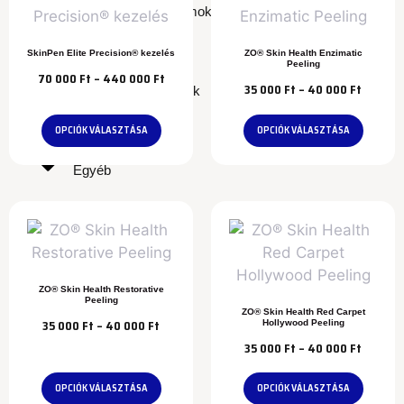
Ásványi kozmetikumok
SkinPen Elite Precision® kezelés
ZO® Skin Health Enzimatic
Peeling
70 000
Ft
–
440 000
Ft
35 000
Ft
–
40 000
Ft
Bőrterápiás termékek
OPCIÓK VÁLASZTÁSA
OPCIÓK VÁLASZTÁSA
Egyéb
Fényvédők
ZO® Skin Health Restorative
Peeling
ZO® Skin Health Red Carpet
35 000
Ft
–
40 000
Ft
Hollywood Peeling
Hidratálók
35 000
Ft
–
40 000
Ft
OPCIÓK VÁLASZTÁSA
OPCIÓK VÁLASZTÁSA