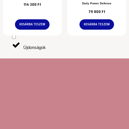
114 300
Ft
Daily Power Defense
79 800
Ft
Kezelések
KOSÁRBA TESZEM
KOSÁRBA TESZEM
Újdonságok
Utazó méret
Márkák
Colorescience®