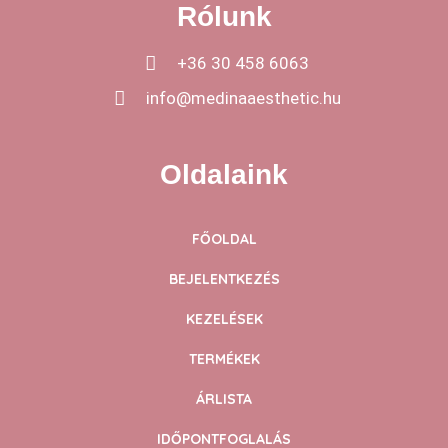
Rólunk
+36 30 458 6063
info@medinaaesthetic.hu
Oldalaink
FŐOLDAL
BEJELENTKEZÉS
KEZELÉSEK
TERMÉKEK
ÁRLISTA
IDŐPONTFOGLALÁS