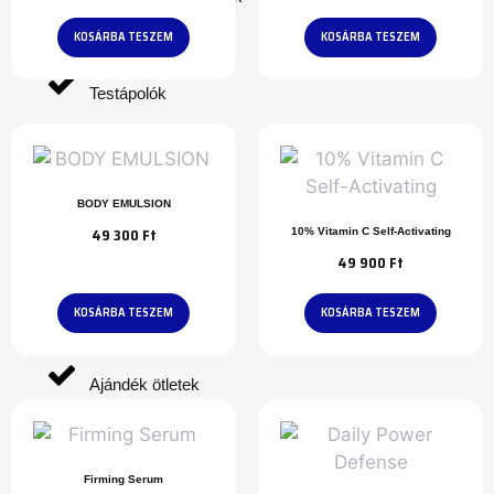
KOSÁRBA TESZEM
KOSÁRBA TESZEM
Testápolók
Tonikok
BODY EMULSION
49 300
Ft
10% Vitamin C Self-Activating
49 900
Ft
Kiemelt
KOSÁRBA TESZEM
KOSÁRBA TESZEM
Ajándék ötletek
Bestsellerek
Firming Serum