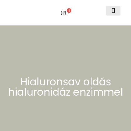
0
0
Ft
Fontos informá
Hialuronsav oldás
hialuronidáz enzimmel